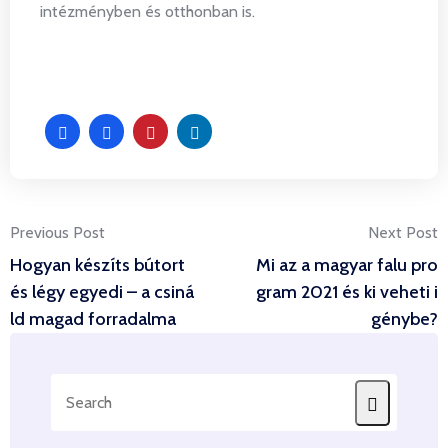
intézményben és otthonban is.
Post
Previous Post
Next Post
Hogyan készíts bútort
Mi az a magyar falu pro
navigation
és légy egyedi – a csiná
gram 2021 és ki veheti i
ld magad forradalma
génybe?
Search
for: