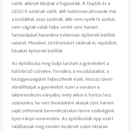
valók, akiknek kibújtak a fogacskáik. A Duplók és a
LEGO-k azoknak valók, akik tudatosan játszanak már
a kockákkal, azaz azoknak, akik nem nyelik le azokat,
nem vágnak velük fejbe senkit sem, hanem
fantáziájukat használva tudatosan építenek belőlük
valamit. Meséket, történeteket találnak ki, repülőket,
házakat építenek belőlük.
Az építőkocka meg tudja tanítani a gyerekeket a
különböző színekre, formákra, a mozdulataikat, a
kézügyességüket fejleszthetik ezek. Hosszú távon
elindíthatjuk a gyerekeket ezen a vonalon a
lakberendezés irányába, mely akkor is fontos lesz
számunkra, ha nem hivatásként akarjuk űzni, hanem
saját otthonunk berendezésekor lenne szükségünk
ilyen irányú ismeretekre. Az építőkockák épp ezért
találhatóak meg minden kicsiknek szánt oktatási