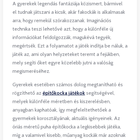
A gyerekek legendás fantáziája közismert, bármivel
el tudnak játszani a kicsik, akár fakockák is alkalmasak
arra, hogy remekül szórakozzanak. Imaginációs
technika teszi lehetővé azt, hogy a különféle új
információkat feldolgozzák, magukévá tegyék,
megértsék. Ezt a folyamatot a játék indítja be náluk, a
játék az, ami olyan helyzeteket teremt a fejükben,
mely segíti őket egyre közelebb jutni a valóság
megismeréséhez.
Gyerekek esetében számos dolog megtanítható és
rögzíthető az
építőkocka játékok
segítségével,
melyek különféle méretben és kiszerelésben,
anyagban kaphatóak, így megfeleltethetőek a
gyermekek korosztályának, aktuális igényeinek. Az
óriás méretű puha építőkocka a legkisebbek játéka,
míg a valamivel kisebb, műanyag kockák már azoknak